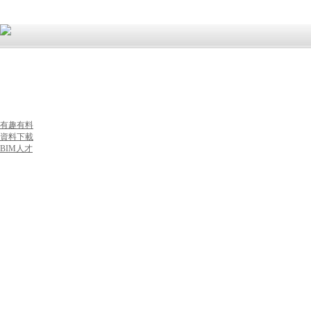
首頁
新聞資訊
每日一技
BIM定制
BIM咨詢
BIM培訓(xùn)
有趣有料
資料下載
BIM人才