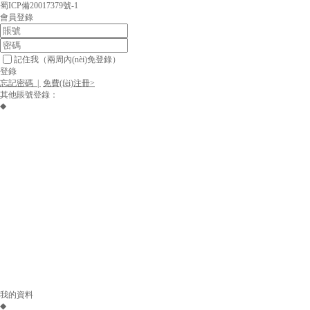
蜀ICP備20017379號-1
會員登錄
記住我
（兩周內(nèi)免登錄）
登錄
忘記密碼 |
免費(fèi)注冊>
其他賬號登錄：
◆
我的資料
◆