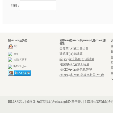
昵稱：
關(GUĀN)注我們
柏慕BIM標(BIĀO)準(ZHǓN)化應(YĪNG)用
支
體系
QQ
全專業(yè)施工圖出圖
建筑節(jié)能計算
微博
設(shè)備冷熱負(fù)荷計算
社區(qū)博客
D
國標(biāo)清單工程量
?
微信號:lc_bim
?
施工運(yùn)維信息管理
?
R
標(biāo)準(zhǔn)化族庫材質(zhì)庫
?
BIM大課堂
|
觸屏版
|
柏慕聯(lián)創(chuàng)BIM云平臺
|
? 四川柏慕聯(lián)創(
?
?