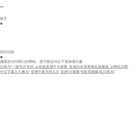
留言
◆
回到頂部
◆
感谢您访问我们的网站，您可能还对以下资源感兴趣：
日韩AV一级毛片无码_av在线亚洲不卡观看_亚洲日本香蕉视在线播放_av网站18禁
中文字幕久久爽AV
亚洲午夜无码久久
亚洲VA视频
性欧美视频
欧日韩AV